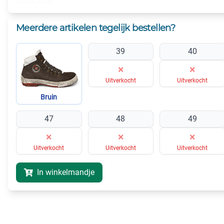
Antistatisch
Carbonite neus
Meerdere artikelen tegelijk bestellen?
Kevlar tussenzool
Versteviging bij de hiel voor extra support
39
40
Uitneembare inlegzool
Lederen tong
×
×
Lederen polster
Uitverkocht
Uitverkocht
Bruin
Redbrick code is: 32305
47
48
49
×
×
×
Uitverkocht
Uitverkocht
Uitverkocht
In winkelmandje