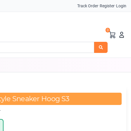
Track Order
•
Register
•
Login
0
tyle Sneaker Hoog S3
r