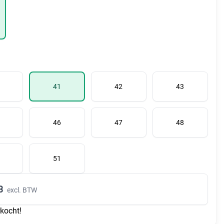
41
42
43
46
47
48
51
3
excl. BTW
rkocht!