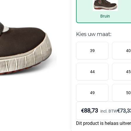
Bruin
Kies uw maat:
39
40
44
45
49
50
88,73
€
€
73,3
incl. BTW
Dit product is helaas uitve