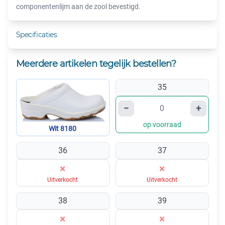
componentenlijm aan de zool bevestigd.
Specificaties
Meerdere artikelen tegelijk bestellen?
35
−
+
op voorraad
Wit 8180
36
37
×
×
Uitverkocht
Uitverkocht
38
39
×
×