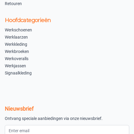
Retouren
×
×
Uitverkocht
Uitverkocht
Hoofdcategorieën
42
43
Werkschoenen
×
×
Werklaarzen
Uitverkocht
Uitverkocht
Werkkleding
Werkbroeken
44
45
Werkoveralls
×
×
Werkjassen
Uitverkocht
Uitverkocht
Signaalkleding
46
47
×
×
Uitverkocht
Uitverkocht
Nieuwsbrief
48
Ontvang speciale aanbiedingen via onze nieuwsbrief.
×
Uitverkocht