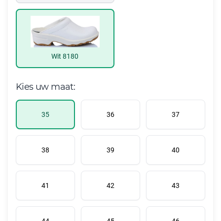
Wit 8180
Kies uw maat:
35
36
37
38
39
40
41
42
43
44
45
46