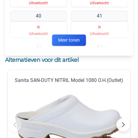
Uitverkocht
Uitverkocht
40
41
×
×
Uitverkocht
Uitverkocht
Meer tonen
42
43
×
×
Alternatieven voor dit artikel
Uitverkocht
Uitverkocht
44
45
Sanita SAN-DUTY NITRIL Model 1080 O.H.(Outlet)
×
×
Uitverkocht
Uitverkocht
46
47
×
×
Uitverkocht
Uitverkocht