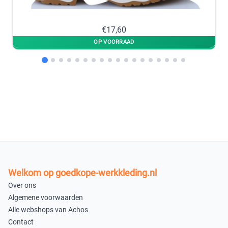
48
×
€17,60
Uitverkocht
35
×
Niet beschikbaar
Korenblauw 8188
36
37
×
×
Uitverkocht
Uitverkocht
38
39
Welkom op goedkope-werkkleding.nl
×
×
Over ons
Uitverkocht
Uitverkocht
Algemene voorwaarden
Alle webshops van Achos
40
41
Contact