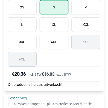
XS
S
M
L
XL
XXL
3XL
4XL
5XL
6XL
20,36
€
€
16,83
incl. BTW
excl. BTW
Dit product is helaas uitverkocht!
Beschrijving
100% Polyester super anti pluis microfleece, Met dubbele