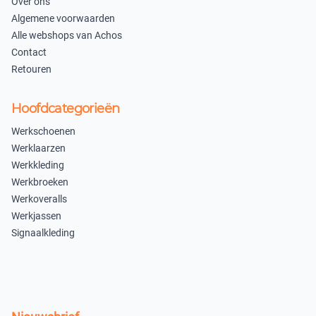
Over ons
Uitverkocht
Algemene voorwaarden
Flessengroen
Alle webshops van Achos
Contact
S
M
Retouren
×
×
Uitverkocht
Uitverkocht
Hoofdcategorieën
L
XL
Werkschoenen
Werklaarzen
×
×
Werkkleding
Uitverkocht
Uitverkocht
Werkbroeken
XXL
3XL
Werkoveralls
Werkjassen
×
×
Signaalkleding
Uitverkocht
Uitverkocht
4XL
5XL
×
×
Uitverkocht
Niet beschikbaar