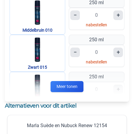
250 ml
−
+
nabestellen
Middelbruin 010
250 ml
−
+
nabestellen
Zwart 015
250 ml
Meer tonen
−
+
nabestellen
Donkerblauw 021
Alternatieven voor dit artikel
In winkelmandje
Marla Suède en Nubuck Renew 12154