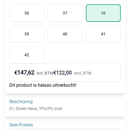
36
37
38
39
40
41
42
147,62
€
€
122,00
incl. BTW
excl. BTW
Dit product is helaas uitverkocht!
Beschrijving
S1, Stalen Neus, TPU/PU zool.
Specificaties