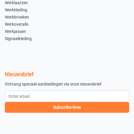
Werklaarzen
op voorraad
op voorraad
Werkkleding
Werkbroeken
XXL
Werkoveralls
−
+
Werkjassen
Signaalkleding
nabestellen
XS
−
+
op voorraad
Nieuwsbrief
Grey Melange 2
Ontvang speciale aanbiedingen via onze nieuwsbrief.
S
M
−
+
−
+
Subscribe Now
op voorraad
op voorraad
L
XL