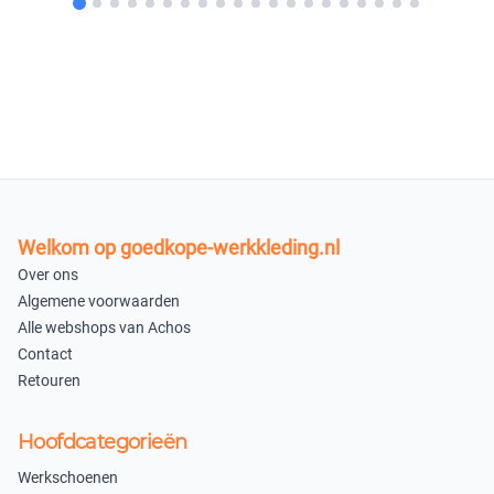
XXL
−
+
op voorraad
XS
−
+
op voorraad
Welkom op goedkope-werkkleding.nl
Charcoal Melange
Over ons
S
M
Algemene voorwaarden
Alle webshops van Achos
−
+
−
+
Contact
op voorraad
nabestellen
Retouren
L
XL
Hoofdcategorieën
−
+
−
+
Werkschoenen