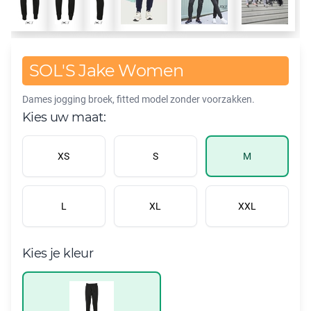
SOL'S Jake Women
Dames jogging broek, fitted model zonder voorzakken.
Kies uw maat:
XS
S
M
L
XL
XXL
Kies je kleur