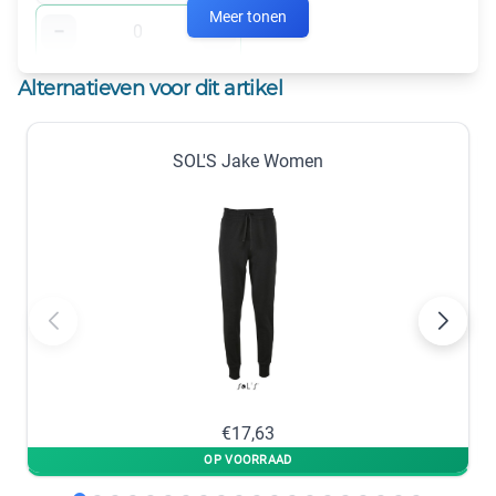
Meer tonen
−
+
op voorraad
Alternatieven voor dit artikel
XS
−
+
SOL'S Jake Women
op voorraad
French Navy
S
M
−
+
−
+
op voorraad
op voorraad
L
XL
−
+
€17,63
−
+
op voorraad
op voorraad