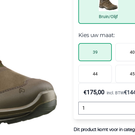
Bruin/Olijf
Kies uw maat:
39
40
44
45
175,00
€
€
144
incl. BTW
Dit product komt voor in categ