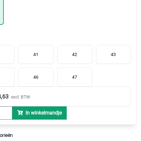
41
42
43
46
47
,63
excl. BTW
In winkelmandje
orieën