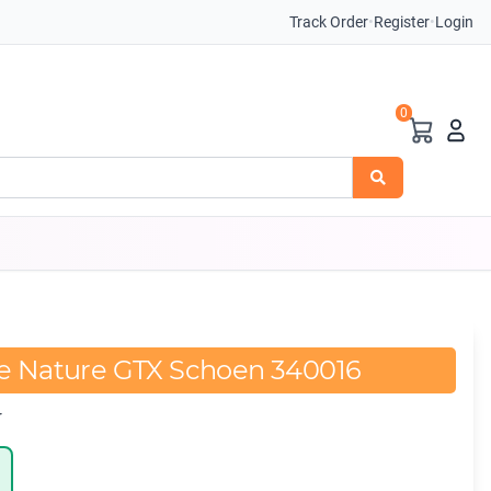
Track Order
•
Register
•
Login
0
le Nature GTX Schoen 340016
r