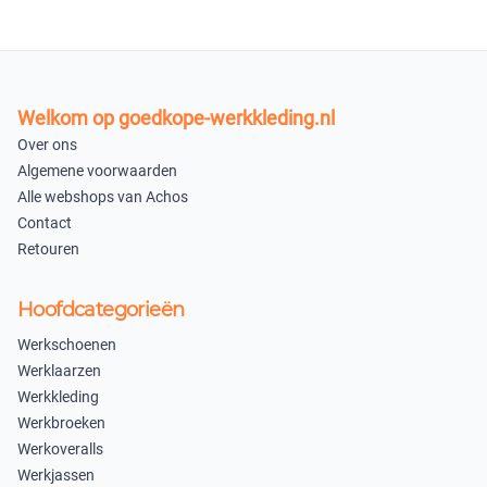
M
L
×
×
Uitverkocht
Uitverkocht
Welkom op goedkope-werkkleding.nl
XL
2XL
Over ons
×
×
Algemene voorwaarden
Uitverkocht
Uitverkocht
Alle webshops van Achos
Contact
3XL
4XL
Retouren
×
×
Uitverkocht
Uitverkocht
Hoofdcategorieën
In winkelmandje
Werkschoenen
Werklaarzen
Werkkleding
Werkbroeken
Werkoveralls
Werkjassen