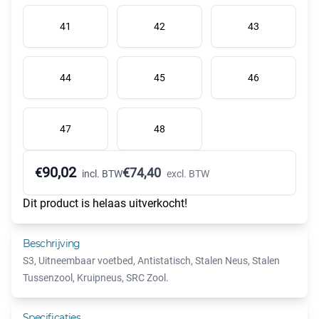
41
42
43
44
45
46
47
48
90,02
€
€
74,40
incl. BTW
excl. BTW
Dit product is helaas uitverkocht!
Beschrijving
S3, Uitneembaar voetbed, Antistatisch, Stalen Neus, Stalen
Tussenzool, Kruipneus, SRC Zool.
Specificaties