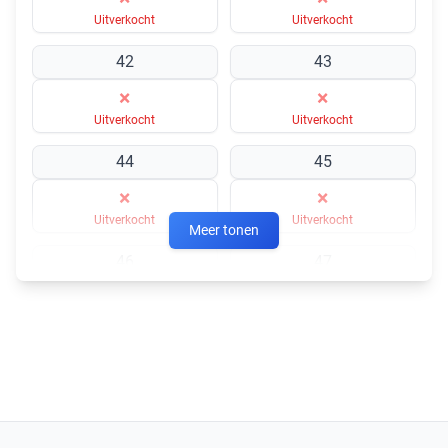
materiaal: Vollrindleder
Uitverkocht
Uitverkocht
Kenmerken: Doorloop vlak bescherming
42
43
Upper: volledig lederen
×
×
Uitverkocht
Uitverkocht
44
45
×
×
Uitverkocht
Uitverkocht
Meer tonen
46
47
×
×
Uitverkocht
Uitverkocht
×
Uitverkocht
In winkelmandje