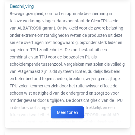
Beschrijving
Bewegingsvrijheid, comfort en optimale bescherming in
talloze werkomgevingen ­ daarvoor staat de ClearTPU serie
van ALBATROS® garant. Ontwikkeld voor de zware belasting
onder extreme omstandigheden weten de producten uit deze
serie te overtuigen met hoogwaardig, bijzonder sterk leder en
superieure TPU-zooltechniek. De zool bestaat uit een
combinatie van TPU voor de loopzool en PU als
schokdempende tussenzool. Vergeleken met zolen die volledig
van PU gemaakt zijn is dit systeem lichter, duidelijk flexibeler
en beter bestand tegen sneden, breuken, wrijving en slijtage.
TPU-zolen kenmerken zich door het ruitenwisser-effect: de
schoen wist nattigheid van de ondergrond en zorgt zo voor
minder gevaar door uitglijden. De doorzichtigheid van de TPU
in de duo-zool is tegelijkertijd optisch aantrekkelijk en een
Meer tonen
teken van kwaliteit. Het ademende ALBATROS® comfit AIR
voetbed zorgt voor meer comfort in de veiligheidsschoen. Dit
voetbed heeft schokabsorberende verhogingen bij de hak en