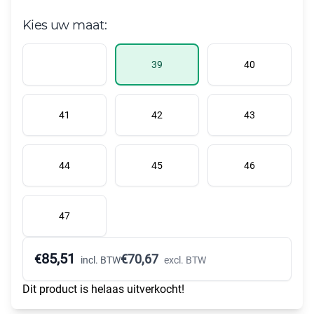
Kies uw maat:
39
40
41
42
43
44
45
46
47
85,51
€
€
70,67
incl. BTW
excl. BTW
Dit product is helaas uitverkocht!