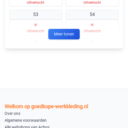
Uitverkocht
Uitverkocht
53
54
×
×
Uitverkocht
Uitverkocht
Meer tonen
55
56
×
×
Uitverkocht
Uitverkocht
57
58
×
×
Uitverkocht
Uitverkocht
59
60
Welkom op goedkope-werkkleding.nl
×
×
Over ons
Uitverkocht
Uitverkocht
Algemene voorwaarden
Alle webshops van Achos