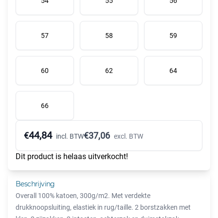
54
55
56
57
58
59
60
62
64
66
44,84
€
€
37,06
incl. BTW
excl. BTW
Dit product is helaas uitverkocht!
Beschrijving
Overall 100% katoen, 300g/m2. Met verdekte
drukknoopsluiting, elastiek in rug/taille. 2 borstzakken met