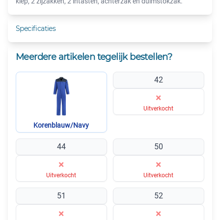
klep, 2 zijzakken, 2 intasten, achterzak en duimstokzak.
Specificaties
Meerdere artikelen tegelijk bestellen?
42
×
Uitverkocht
Korenblauw/Navy
44
50
×
×
Uitverkocht
Uitverkocht
51
52
×
×