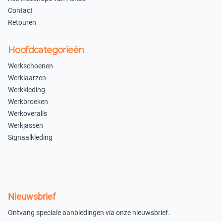
62
64
Contact
×
×
Retouren
Uitverkocht
Uitverkocht
Hoofdcategorieën
66
164
Werkschoenen
×
×
Werklaarzen
Uitverkocht
Uitverkocht
Werkkleding
176
Werkbroeken
×
Werkoveralls
×
Uitverkocht
Werkjassen
Uitverkocht
×
Signaalkleding
Uitverkocht
42
×
Uitverkocht
Nieuwsbrief
Grijs/Rood
Ontvang speciale aanbiedingen via onze nieuwsbrief.