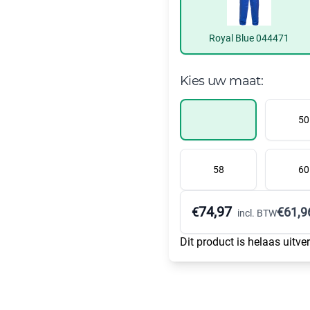
Royal Blue 044471
Kies uw maat:
50
58
60
74,97
€
€
61,9
incl. BTW
Dit product is helaas uitve