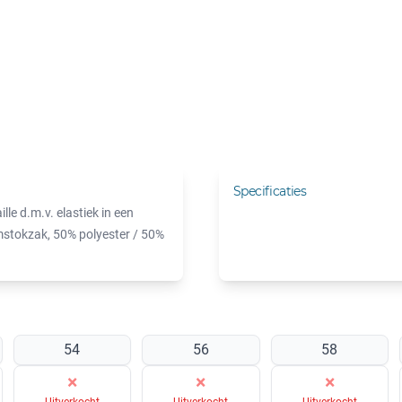
Specificaties
le d.m.v. elastiek in een
imstokzak, 50% polyester / 50%
54
56
58
×
×
×
Uitverkocht
Uitverkocht
Uitverkocht