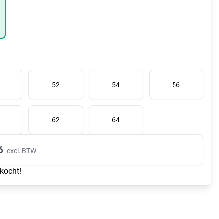
52
54
56
62
64
6
excl. BTW
rkocht!