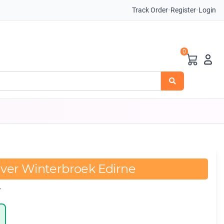
Track Order
•
Register
•
Login
0
ver Winterbroek Edirne
r