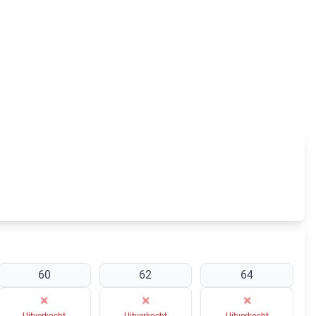
60
62
64
×
×
×
Uitverkocht
Uitverkocht
Uitverkocht