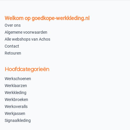
×
×
Uitverkocht
Uitverkocht
Welkom op goedkope-werkkleding.nl
XL
XXL
Over ons
×
×
Algemene voorwaarden
Uitverkocht
Uitverkocht
Alle webshops van Achos
Contact
3XL
4XL
Retouren
×
×
Uitverkocht
Uitverkocht
Hoofdcategorieën
S
Werkschoenen
×
Werklaarzen
Uitverkocht
Werkkleding
Werkbroeken
Zwart/Marine 042502
Werkoveralls
M
L
Werkjassen
Signaalkleding
×
×
Uitverkocht
Uitverkocht