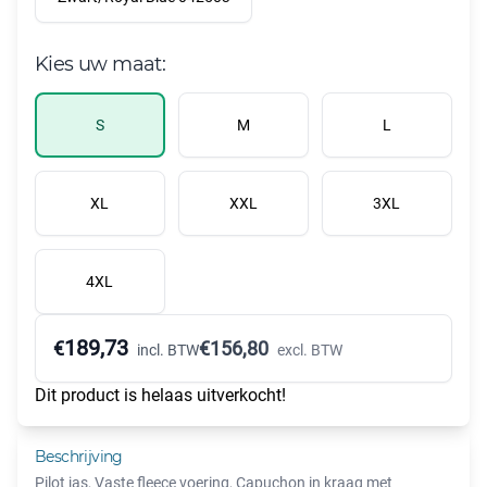
Kies uw maat:
S
M
L
XL
XXL
3XL
4XL
189,73
€
€
156,80
incl. BTW
excl. BTW
Dit product is helaas uitverkocht!
Beschrijving
Pilot jas, Vaste fleece voering, Capuchon in kraag met