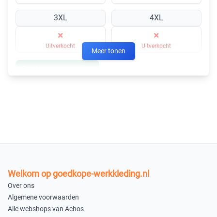
3XL
4XL
×
×
Uitverkocht
Uitverkocht
Meer tonen
In winkelmandje
Welkom op goedkope-werkkleding.nl
Over ons
Algemene voorwaarden
Alle webshops van Achos