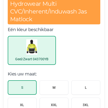
Hydrowear Multi
CVC/Inherent/Induwash Jas
Matlock
Eén kleur beschikbaar
Geel/Zwart 043700YB
Kies uw maat:
S
M
L
XL
XXL
3XL