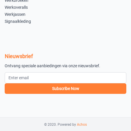
Werkbroeken
Wit 550
Werkoveralls
Werkjassen
42
44
Signaalkleding
×
×
Niet beschikbaar
Uitverkocht
50
52
×
×
Nieuwsbrief
Uitverkocht
Uitverkocht
Ontvang speciale aanbiedingen via onze nieuwsbrief.
54
56
×
×
Subscribe Now
Uitverkocht
Uitverkocht
58
60
×
×
Uitverkocht
Uitverkocht
© 2020. Powered by
Achos