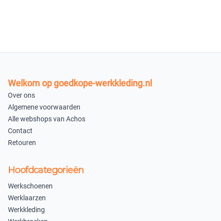
Uitverkocht
Uitverkocht
62
64
×
×
Uitverkocht
Uitverkocht
66
68
Welkom op goedkope-werkkleding.nl
×
×
Over ons
Uitverkocht
Uitverkocht
Algemene voorwaarden
Alle webshops van Achos
72
×
Contact
×
Uitverkocht
Retouren
Uitverkocht
×
Uitverkocht
Hoofdcategorieën
40
Werkschoenen
×
Werklaarzen
Niet beschikbaar
Werkkleding