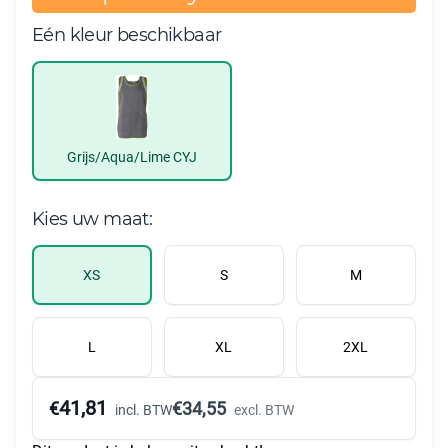
Eén kleur beschikbaar
Grijs/Aqua/Lime CYJ
Kies uw maat:
XS
S
M
L
XL
2XL
41,81
€
€
34,55
incl. BTW
excl. BTW