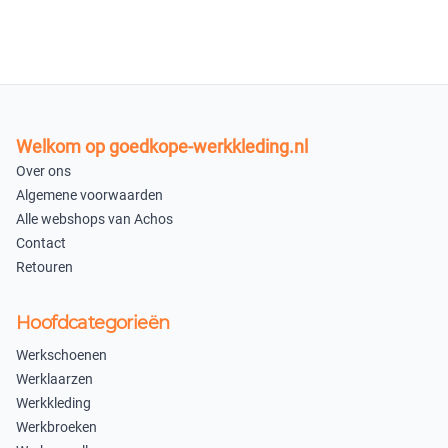
Marine/Korenblauw C76
M
L
×
×
Uitverkocht
Uitverkocht
Welkom op goedkope-werkkleding.nl
XL
2XL
Over ons
×
×
Algemene voorwaarden
Uitverkocht
Uitverkocht
Alle webshops van Achos
Contact
3XL
Retouren
×
Uitverkocht
Hoofdcategorieën
In winkelmandje
Werkschoenen
Werklaarzen
Werkkleding
Werkbroeken