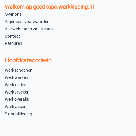
Antraciet/Oranje
Welkom op goedkope-werkkleding.nl
Over ons
52
54
Algemene voorwaarden
×
×
Alle webshops van Achos
Uitverkocht
Uitverkocht
Contact
Retouren
56
58
×
×
Hoofdcategorieën
Uitverkocht
Uitverkocht
Werkschoenen
60
62
Werklaarzen
Werkkleding
×
×
Werkbroeken
Uitverkocht
Uitverkocht
Werkoveralls
Werkjassen
64
×
Signaalkleding
×
Uitverkocht
Uitverkocht
×
Uitverkocht