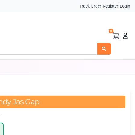
Track Order
•
Register
•
Login
0
ndy Jas Gap
r