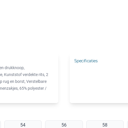
Specificaties
 en drukknoop,
, Kunststof verdekte rits, 2
op rug en borst, Verstelbare
nenzakjes, 65% polyester /
54
56
58