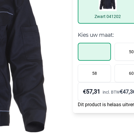
Zwart 041202
Kies uw maat:
50
58
60
57,31
€
€
47,3
incl. BTW
Dit product is helaas uitve