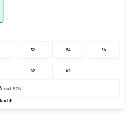
52
54
56
62
64
6
excl. BTW
rkocht!