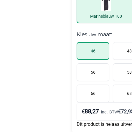
Marineblauw 100
Kies uw maat:
46
48
56
58
66
68
88,27
€
€
72,9
incl. BTW
Dit product is helaas uitve