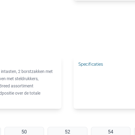
Specificaties
2 intasten, 2 borstzakken met
wen met steldrukkers,
 Breed assortiment
positie over de totale
50
52
54