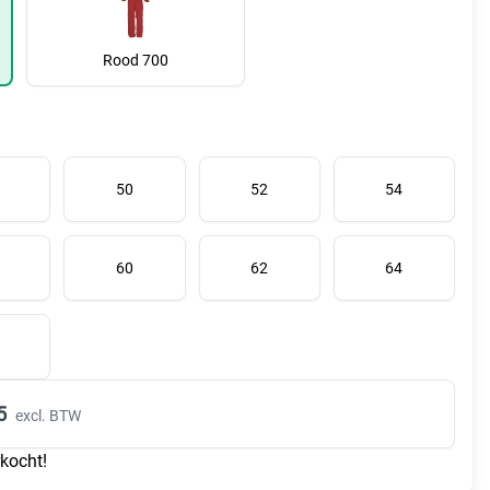
Rood 700
50
52
54
60
62
64
5
excl. BTW
rkocht!