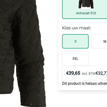
Antraciet 510
Kies uw maat:
S
M
3XL
39,65
€
€
32,7
incl. BTW
Dit product is helaas uitve