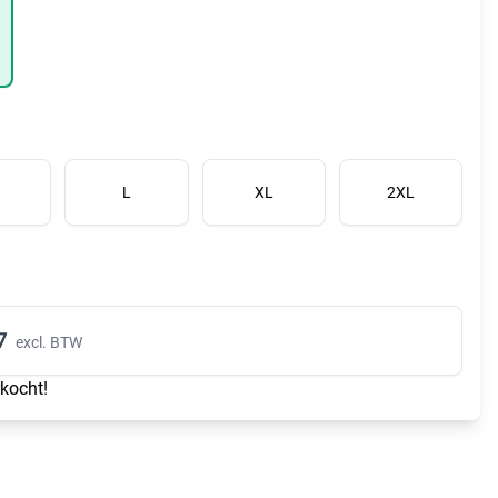
L
XL
2XL
7
excl. BTW
rkocht!