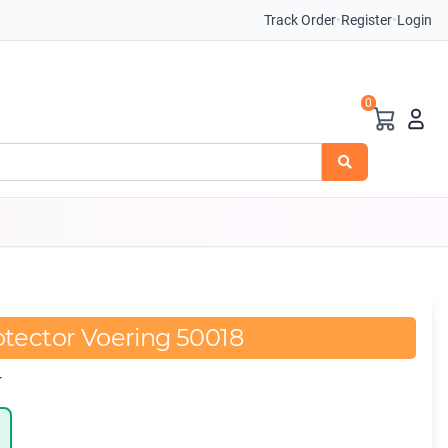
Track Order
•
Register
•
Login
0
otector Voering 50018
r