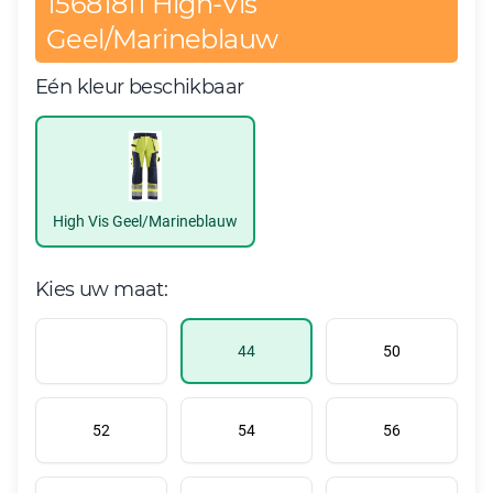
15681811 High-Vis
Geel/Marineblauw
Eén kleur beschikbaar
High Vis Geel/Marineblauw
Kies uw maat:
44
50
52
54
56