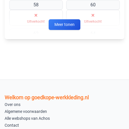
58
60
×
×
Uitverkocht
Uitverkocht
Meer tonen
62
64
×
×
Uitverkocht
Uitverkocht
×
Uitverkocht
×
Uitverkocht
Welkom op goedkope-werkkleding.nl
In winkelmandje
Over ons
Algemene voorwaarden
Alle webshops van Achos
Contact