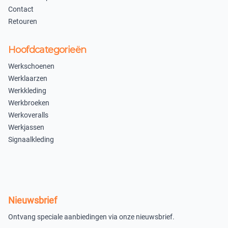
Contact
Wit
Retouren
46
Hoofdcategorieën
×
Werkschoenen
Uitverkocht
Werklaarzen
40
Werkkleding
×
Werkbroeken
Uitverkocht
Werkoveralls
Werkjassen
Zwart
Signaalkleding
46
×
Uitverkocht
Nieuwsbrief
In winkelmandje
Ontvang speciale aanbiedingen via onze nieuwsbrief.