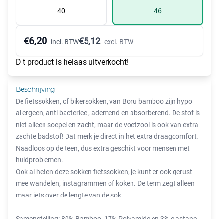
40
46
6,20
€
€
5,12
incl. BTW
excl. BTW
Dit product is helaas uitverkocht!
Beschrijving
De fietssokken, of bikersokken, van Boru bamboo zijn hypo
allergeen, anti bacterieel, ademend en absorberend. De stof is
niet alleen soepel en zacht, maar de voetzool is ook van extra
zachte badstof! Dat merk je direct in het extra draagcomfort.
Naadloos op de teen, dus extra geschikt voor mensen met
huidproblemen.
Ook al heten deze sokken fietssokken, je kunt er ook gerust
mee wandelen, instagrammen of koken. De term zegt alleen
maar iets over de lengte van de sok.
Samenstelling: 80% Bamboo, 17% Polyamide en 3% elastane.