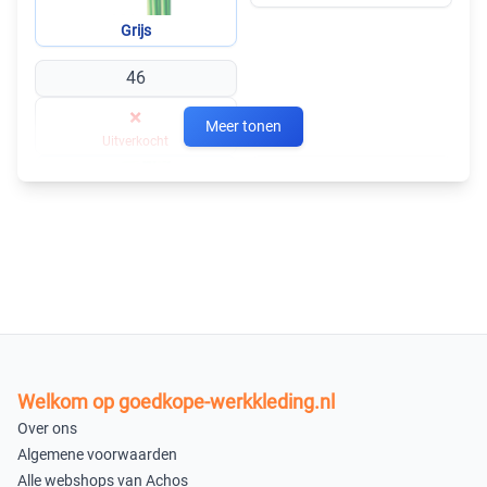
Grijs
46
×
Meer tonen
Uitverkocht
40
×
Uitverkocht
Marine
46
×
Uitverkocht
Welkom op goedkope-werkkleding.nl
40
Over ons
×
Algemene voorwaarden
Alle webshops van Achos
Uitverkocht