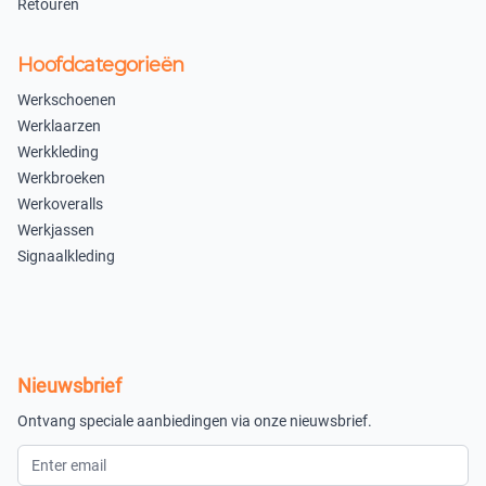
Retouren
×
Uitverkocht
Hoofdcategorieën
S
Werkschoenen
×
Werklaarzen
Uitverkocht
Werkkleding
Werkbroeken
Fluo Oranje
Werkoveralls
M
L
Werkjassen
Signaalkleding
×
×
Uitverkocht
Uitverkocht
XL
XXL
×
×
Nieuwsbrief
Uitverkocht
Uitverkocht
Ontvang speciale aanbiedingen via onze nieuwsbrief.
3XL
×