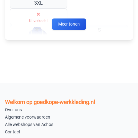
3XL
×
Uitverkocht
Meer tonen
S
×
Uitverkocht
Korenblauw
M
L
×
×
Uitverkocht
Uitverkocht
Welkom op goedkope-werkkleding.nl
XL
XXL
Over ons
×
×
Algemene voorwaarden
Uitverkocht
Uitverkocht
Alle webshops van Achos
Contact
3XL