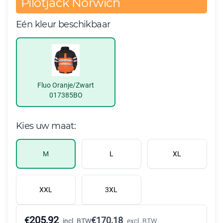
Pilotjack Norwich
Eén kleur beschikbaar
Fluo Oranje/Zwart
017385BO
Kies uw maat:
M
L
XL
XXL
3XL
205,92
€
€
170,18
incl. BTW
excl. BTW