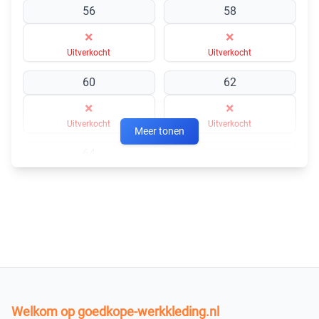
56
58
×
×
Uitverkocht
Uitverkocht
60
62
×
×
Uitverkocht
Uitverkocht
Meer tonen
64
×
×
Uitverkocht
Uitverkocht
×
Uitverkocht
In winkelmandje
Welkom op goedkope-werkkleding.nl