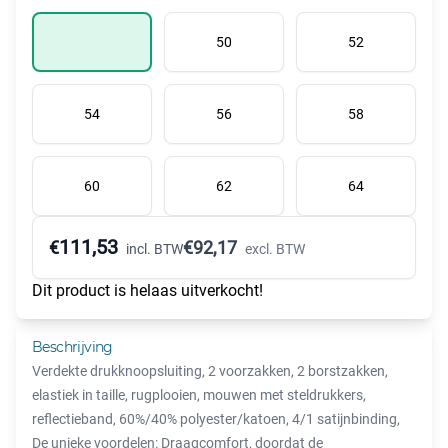
50
52
54
56
58
60
62
64
111,53
€
€
92,17
incl. BTW
excl. BTW
Dit product is helaas uitverkocht!
Beschrijving
Verdekte drukknoopsluiting, 2 voorzakken, 2 borstzakken,
elastiek in taille, rugplooien, mouwen met steldrukkers,
reflectieband, 60%/40% polyester/katoen, 4/1 satijnbinding,
De unieke voordelen: Draagcomfort, doordat de