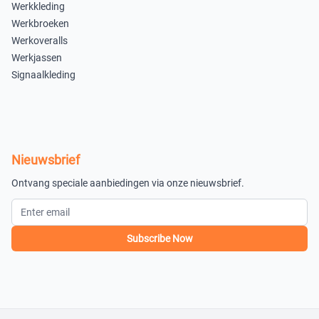
Werkkleding
×
×
Werkbroeken
Uitverkocht
Uitverkocht
Werkoveralls
Werkjassen
58
60
Signaalkleding
×
×
Uitverkocht
Uitverkocht
62
64
×
×
Nieuwsbrief
Uitverkocht
Uitverkocht
Ontvang speciale aanbiedingen via onze nieuwsbrief.
×
Uitverkocht
Subscribe Now
×
Uitverkocht
44
×