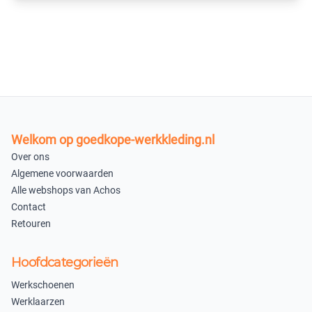
×
×
Uitverkocht
Uitverkocht
×
Uitverkocht
×
Uitverkocht
44
Welkom op goedkope-werkkleding.nl
Over ons
×
Algemene voorwaarden
Niet beschikbaar
Alle webshops van Achos
Korenblauw 170
Contact
Retouren
50
52
×
×
Hoofdcategorieën
Uitverkocht
Uitverkocht
Werkschoenen
54
56
Werklaarzen