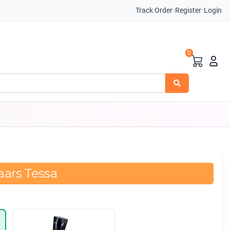
Track Order
•
Register
•
Login
0
ars Tessa