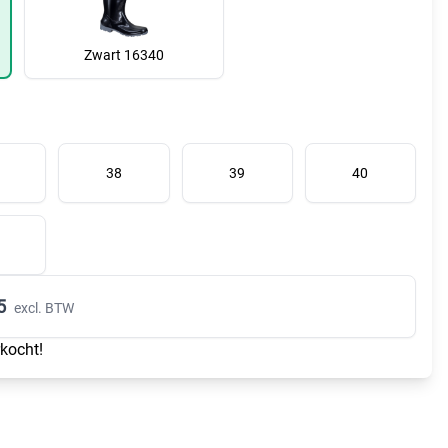
Zwart 16340
38
39
40
5
excl. BTW
rkocht!