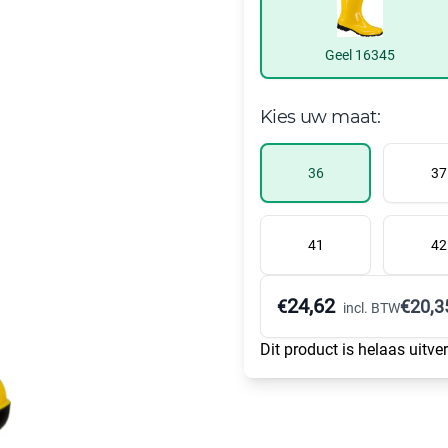
Geel 16345
Kies uw maat:
36
37
41
42
24,62
€
€
20,3
incl. BTW
Dit product is helaas uitve