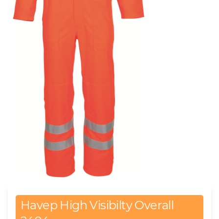
Havep High Visibilty Overall