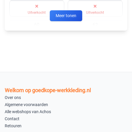
×
×
Uitverkocht
Uitverkocht
Meer tonen
60
62
×
×
Uitverkocht
Uitverkocht
64
×
Uitverkocht
In winkelmandje
Welkom op goedkope-werkkleding.nl
Over ons
Algemene voorwaarden
Alle webshops van Achos
Contact
Retouren