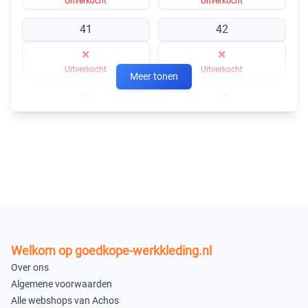
Uitverkocht
Uitverkocht
41
42
×
×
Uitverkocht
Uitverkocht
Meer tonen
43
44
×
×
Uitverkocht
Uitverkocht
45
46
×
×
Uitverkocht
Uitverkocht
47
48
Welkom op goedkope-werkkleding.nl
×
×
Over ons
Uitverkocht
Uitverkocht
Algemene voorwaarden
Alle webshops van Achos