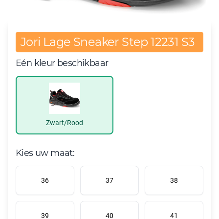
Jori Lage Sneaker Step 12231 S3
Eén kleur beschikbaar
Zwart/Rood
Kies uw maat:
36
37
38
39
40
41