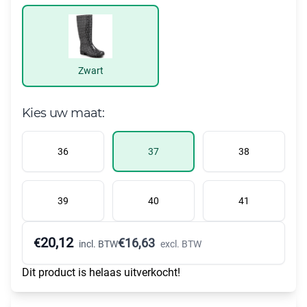
Zwart
Kies uw maat:
36
37
38
39
40
41
20,12
€
€
16,63
incl. BTW
excl. BTW
Dit product is helaas uitverkocht!