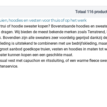
Totaal 116 produc
ien, hoodies en vesten voor thuis of op het werk
 trui of hoodie sweater kopen? Bovenstaande hoodies en sweaters
e dragen. Wij bieden de meest bekende merken zoals Terratrend, 
. Bovendien zijn alle sweaters zeer voordelig geprijsd dankzij d
eding is uitstekend te combineren met uw
bedrijfskleding
, maa
 groot aanbod goedkope truien, vesten en hoodies in maten tot w
ater kunnen kopen een een geschikte maat.
asual vest met capuchon en ritssluiting, of een warme fleece sw
tenservice
.