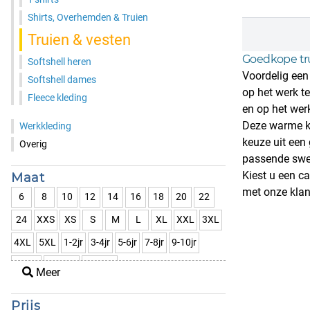
Shirts, Overhemden & Truien
Truien & vesten
Goedkope tru
Softshell heren
Voordelig een
Softshell dames
op het werk t
Fleece kleding
en op het werk
Deze warme kl
Werkkleding
keuze uit een
Overig
passende swe
Kiest u een c
Maat
met onze
klan
6
8
10
12
14
16
18
20
22
24
XXS
XS
S
M
L
XL
XXL
3XL
4XL
5XL
1-2jr
3-4jr
5-6jr
7-8jr
9-10jr
9-11jr
11-12jr
12-14jr
Meer
Prijs