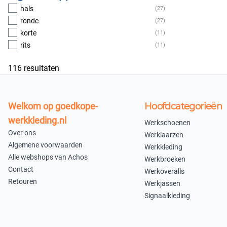
200
(1)
hals
(27)
V-neck
(6)
250
(1)
ronde
(27)
fleece trui
(3)
285
(1)
korte
(11)
(2)
300
(1)
rits
(11)
Sweats
(2)
300 gsm
(1)
jas
(1)
Meer
116
resultaten
t-shirt
(1)
trui / vest
(1)
Welkom op goedkope-
Hoofdcategorieën
werkkleding.nl
Werkschoenen
Over ons
Werklaarzen
Algemene voorwaarden
Werkkleding
Alle webshops van Achos
Werkbroeken
Contact
Werkoveralls
Retouren
Werkjassen
Signaalkleding