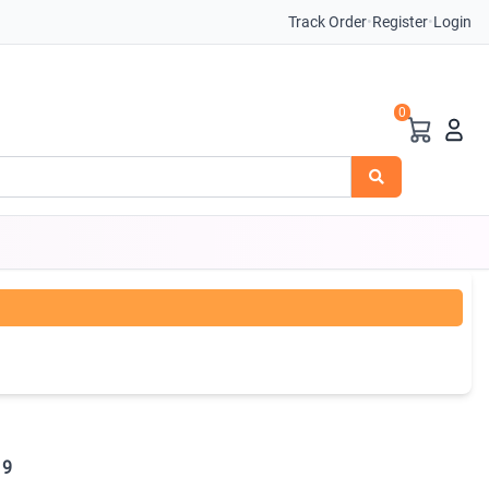
Track Order
•
Register
•
Login
0
9