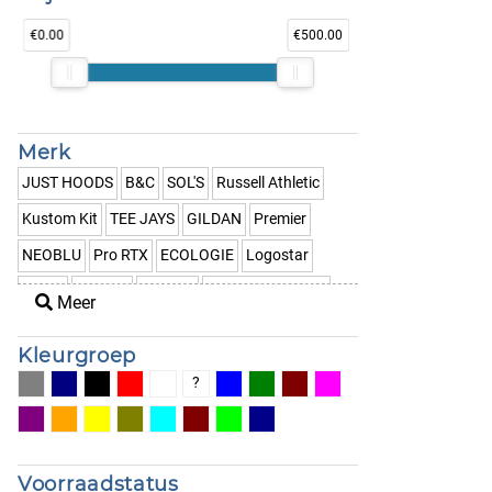
€0.00
€500.00
Merk
JUST HOODS
B&C
SOL'S
Russell Athletic
Kustom Kit
TEE JAYS
GILDAN
Premier
NEOBLU
Pro RTX
ECOLOGIE
Logostar
Outlet
RESULT
TOMBO
Tricorp Workwear
Meer
Kleurgroep
?
Voorraadstatus