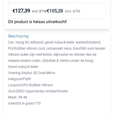
127,39
€
€
105,28
incl. BTW
excl. BTW
Dit product is helaas uitverkocht!
Beschrijving
Cat. Hoog S3, klitband, gevet nubuck leder, waterafstotend,
PU/Rubber vibram zool, composiet neus, Geschikt voor lassen
Vibram zolen zijn veel lichter, slijtvaster en sterker dan de
meeste andere zolen. (Elastiek & Veters onder de tong)
Gevet nubuck leder
Voering:Airplus 3D, Dual Micro
Inlegzool:Flyfit
Loopzool:PU-Rubber Vibram
Zool:ZERO (type kevlar) Antiperforatie
Maat: 38-48
Gewicht in gram:770