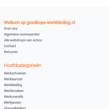
×
×
Uitverkocht
Uitverkocht
In winkelmandje
Welkom op goedkope-werkkleding.nl
Over ons
Algemene voorwaarden
Alle webshops van Achos
Contact
Retouren
Hoofdcategorieën
Werkschoenen
Werklaarzen
Werkkleding
Werkbroeken
Werkoveralls
Werkjassen
Signaalkleding