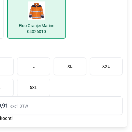
Fluo Oranje/Marine
04026010
L
XL
XXL
L
5XL
,91
excl. BTW
rkocht!