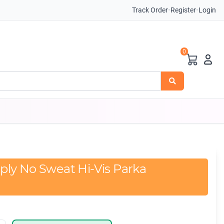
Track Order
•
Register
•
Login
0
ly No Sweat Hi-Vis Parka