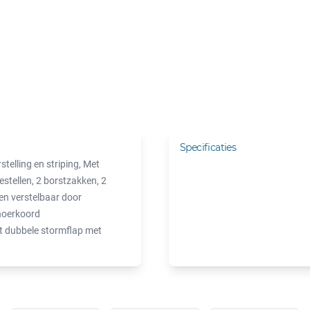
Specificaties
telling en striping, Met
estellen, 2 borstzakken, 2
en verstelbaar door
noerkoord
t dubbele stormflap met