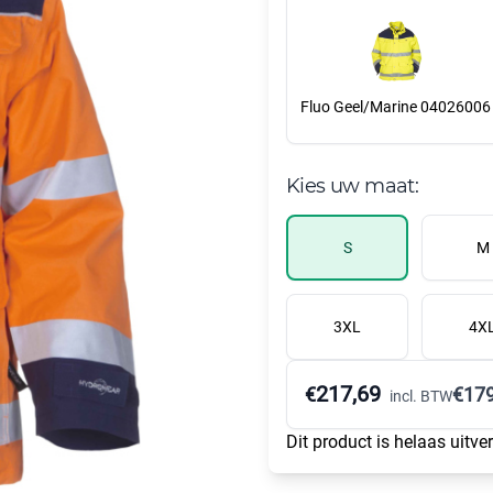
Fluo Geel/Marine 04026006
Kies uw maat:
S
M
3XL
4X
217,69
€
€
179
incl. BTW
Dit product is helaas uitve