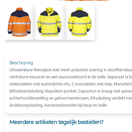
Beschrijving
Uitneembare fleecejack met mesh polyester voering in dezelfde kleurs
uitritsbare mouwen en een aansnoerkoord in de taille, Separaat te b
steekzakken met waterdichte rits, 2 voorzakken met klep, Manchett
klittenbandsluiting, Napoleon pocket, Capuchon in kraag met aans
achterhoofdinstelling en gehoormembraam, Ritssluiting verdekt me
drukknoopsluiting, Aansnoerkoorden bij heup en taille.
Meerdere artikelen tegelijk bestellen?