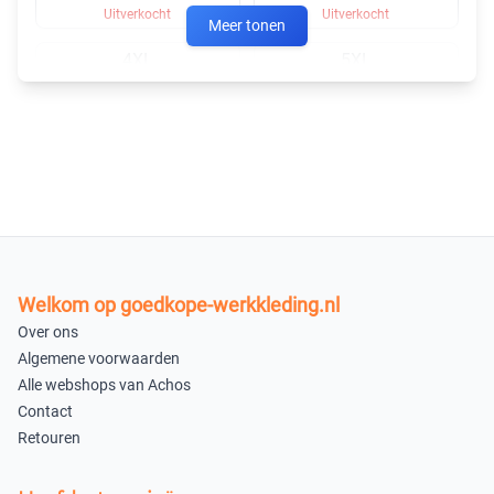
Uitverkocht
Uitverkocht
Meer tonen
4XL
5XL
×
×
Niet beschikbaar
Niet beschikbaar
6XL
7XL
×
×
Niet beschikbaar
Niet beschikbaar
8XL
Welkom op goedkope-werkkleding.nl
×
Over ons
Niet beschikbaar
Algemene voorwaarden
XS
Alle webshops van Achos
Contact
×
Retouren
Uitverkocht
Navy