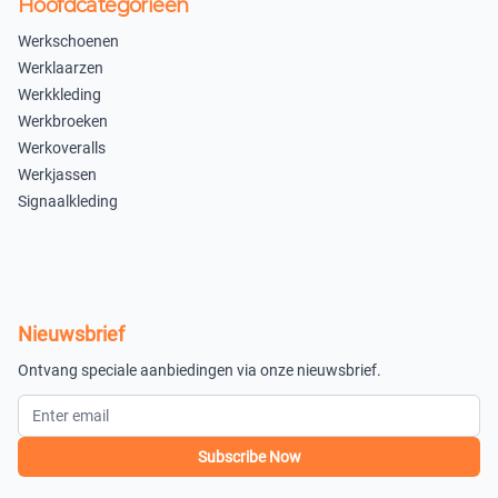
Hoofdcategorieën
S
M
Werkschoenen
Werklaarzen
×
×
Werkkleding
Uitverkocht
Uitverkocht
Werkbroeken
L
XL
Werkoveralls
Werkjassen
×
×
Signaalkleding
Uitverkocht
Uitverkocht
XXL
3XL
×
×
Uitverkocht
Uitverkocht
Nieuwsbrief
4XL
5XL
Ontvang speciale aanbiedingen via onze nieuwsbrief.
×
×
Uitverkocht
Uitverkocht
Subscribe Now
6XL
7XL