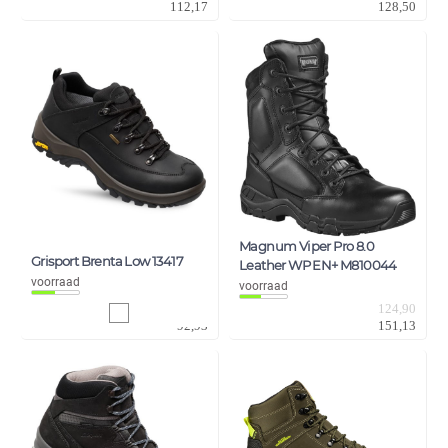
112,17
128,50
Magnum Viper Pro 8.0
Grisport Brenta Low 13417
Leather WP EN+ M810044
voorraad
voorraad
76,80
124,90
92,93
151,13