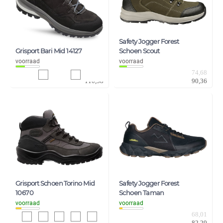
Safety Jogger Forest
Grisport Bari Mid 14127
Schoen Scout
voorraad
voorraad
91,39
74,68
110,58
90,36
Grisport Schoen Torino Mid
Safety Jogger Forest
10670
Schoen Taman
voorraad
voorraad
53,63
68,01
64,89
82,29