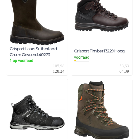
Grisport Laars Sutherland
Grisport Timber 13229 Hoog
Groen Gevoerd 40273
voorraad
1 op voorraad
105,98
53,63
128,24
64,89