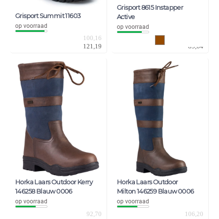
Grisport 8615 Instapper
Grisport Summit 11603
Active
op voorraad
op voorraad
100,16
70,78
121,19
85,64
Horka Laars Outdoor Kerry
Horka Laars Outdoor
146258 Blauw 0006
Milton 146259 Blauw 0006
op voorraad
op voorraad
92,70
106,20