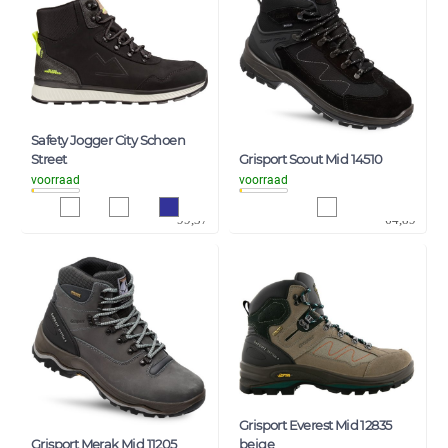
Safety Jogger City Schoen
Street
Grisport Scout Mid 14510
voorraad
voorraad
82,12
53,63
99,37
64,89
Grisport Everest Mid 12835
Grisport Merak Mid 11205
beige