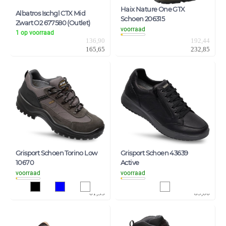
Haix Nature One GTX
Albatros Ischgl CTX Mid
Schoen 206315
Zwart O2 677580 (Outlet)
voorraad
1 op voorraad
192,44
136,90
232,85
165,65
Grisport Schoen Torino Low
Grisport Schoen 43639
10670
Active
voorraad
voorraad
50,69
73,60
61,33
89,06