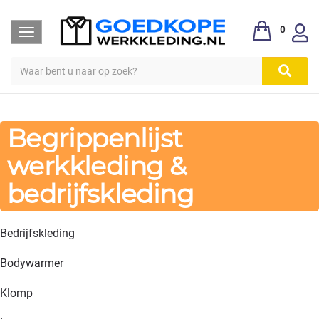
0
Toggle
navigation
Begrippenlijst
werkkleding &
bedrijfskleding
Bedrijfskleding
Bodywarmer
Klomp