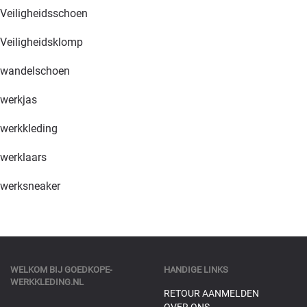
Veiligheidsschoen
Veiligheidsklomp
wandelschoen
werkjas
werkkleding
werklaars
werksneaker
WELKOM BIJ
GOEDKOPE-
HANDIGE LINKS
WERKKLEDING.NL
RETOUR AANMELDEN