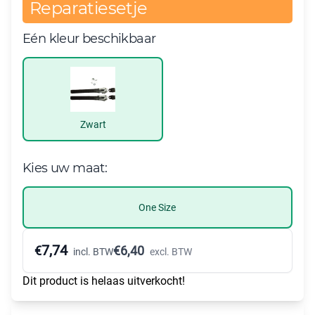
Reparatiesetje
Eén kleur beschikbaar
Zwart
Kies uw maat:
One Size
7,74
€
€
6,40
incl. BTW
excl. BTW
Dit product is helaas uitverkocht!